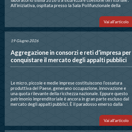
All’iniziativa, ospitata presso la Sala Polifunzionale della
Presidenza del Consiglio, ha partecipato anche una
delegazione di ANAEPA-Confartigianato Edilizia, composta
dal […]
Vai all'articolo
19 Giugno 2026
Aggregazione in consorzi e reti d’impresa per
conquistare il mercato degli appalti pubblici
Le micro, piccole e medie imprese costituiscono l’ossatura
produttiva del Paese, generano occupazione, innovazione e
una quota rilevante della ricchezza nazionale. Eppure questo
patrimonio imprenditoriale è ancora in gran parte escluso dal
mercato degli appalti pubblici. È il paradosso emerso dalla
ricerca “Le micro e piccole imprese e il mercato degli appalti
pubblici in Italia”, presentata oggi 18 giugno a […]
Vai all'articolo