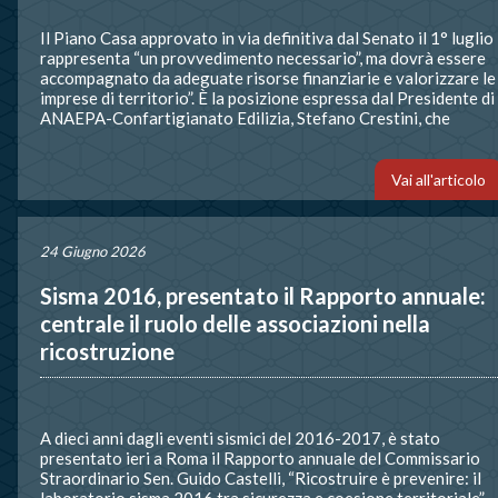
Il Piano Casa approvato in via definitiva dal Senato il 1° luglio
rappresenta “un provvedimento necessario”, ma dovrà essere
accompagnato da adeguate risorse finanziarie e valorizzare le
imprese di territorio”. È la posizione espressa dal Presidente di
ANAEPA-Confartigianato Edilizia, Stefano Crestini, che
interviene anche sul tema del badge di cantiere, sostenendo la
necessità che il nuovo strumento contribuisca a […]
Vai all'articolo
24 Giugno 2026
Sisma 2016, presentato il Rapporto annuale:
centrale il ruolo delle associazioni nella
ricostruzione
A dieci anni dagli eventi sismici del 2016-2017, è stato
presentato ieri a Roma il Rapporto annuale del Commissario
Straordinario Sen. Guido Castelli, “Ricostruire è prevenire: il
laboratorio sisma 2016 tra sicurezza e coesione territoriale”.