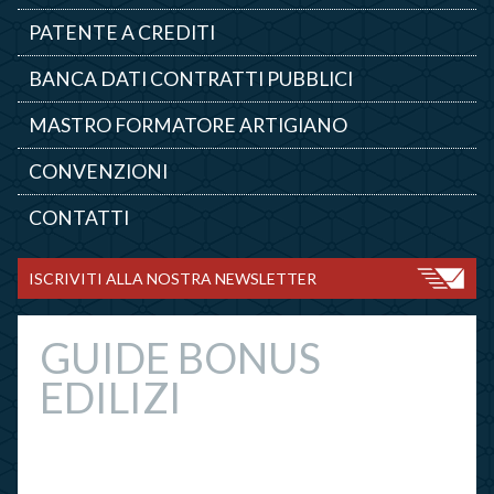
PATENTE A CREDITI
BANCA DATI CONTRATTI PUBBLICI
MASTRO FORMATORE ARTIGIANO
CONVENZIONI
CONTATTI
ISCRIVITI ALLA NOSTRA NEWSLETTER
GUIDE BONUS
EDILIZI