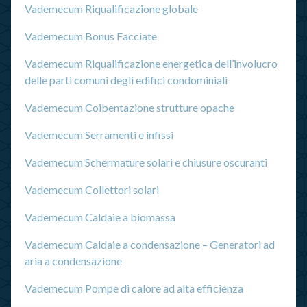
Vademecum Riqualificazione globale
Vademecum Bonus Facciate
Vademecum Riqualificazione energetica dell’involucro
delle parti comuni degli edifici condominiali
Vademecum Coibentazione strutture opache
Vademecum Serramenti e infissi
Vademecum Schermature solari e chiusure oscuranti
Vademecum Collettori solari
Vademecum Caldaie a biomassa
Vademecum Caldaie a condensazione – Generatori ad
aria a condensazione
Vademecum Pompe di calore ad alta efficienza