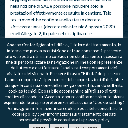
nella nozione di SAL è possibile includere solo le
prestazioni effettivamente eseguite in cantiere. Tale
tesi troverebbe conferma nello stesso decreto
«Asseverazioni » (decreto ministeriale 6 agosto 2020)
e nell’Allegato 2, il quale, nel disciplinare le
asseverazioni del tecnico, fa esclusivo riferimento a
Anaepa Confartigianato Edilizia, Titolare del trattamento, la
lavori « realizzati ».
informa che previa acquisizione del suo consenso, il presente
sito web potrà utilizzare cookies non strettamente necessari al
fine di personalizzare la navigazione in linea con le preferenze
dell’utente e di effettuare l’analisi sui comportamenti dei
visitatori del sito web. Premere il tasto “Rifiuta” del presente
banner comporterà il permanere delle impostazioni di default e
dunque la continuazione della navigazione utilizzando soltanto
cookies tecnici. È possibile acconsentire all’utilizzo di tutti i
torna all’Archivio Notizie
cookies cliccando su “Accetta” oppure abilitarne soltanto alcuni
esprimendo le proprie preferenze nella sezione “Cookie setting”.
Per maggiori informazioni sui cookie è possibile consultare la
© 2020 - Tutti i diritti riservati - ANAEPA-
cookie policy
; per informazioni sul trattamento dei dati
Confartigianato Edilizia -
Privacy
-
Cookie
personali è possibile consultare la
privacy policy