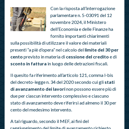
Con la risposta all’interrogazione
parlamentare n. 5-03091 del 12
novembre 2024, il Ministero
dell’Economia e delle Finanze ha
fornito importanti chiarimenti
sulla possibilità di utilizzare il valore dei materiali
presenti “a piè d’opera” nel calcolo del
limite del 30 per
cento
previsto in materia di
cessione del credito
e di
sconto in fattura
in luogo delle detrazioni fiscali.
Il quesito fa riferimento all’articolo 121, comma l-bis
del decreto-legge n. 34 del 2020 secondo cui gli
stati
di avanzamento dei lavori
non possono essere più di
due per ciascun intervento complessivo e ciascuno
stato di avanzamento deve riferirsi ad almeno il 30 per
cento del medesimo intervento.
A tal riguardo, secondo il MEF, ai fini del
raggiungimento del limite di avanzamento richiesto,