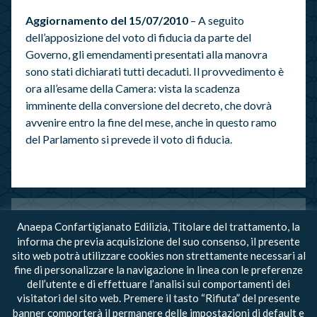
Aggiornamento del 15/07/2010
– A seguito
dell’apposizione del voto di fiducia da parte del
Governo, gli emendamenti presentati alla manovra
sono stati dichiarati tutti decaduti. Il provvedimento è
ora all’esame della Camera: vista la scadenza
imminente della conversione del decreto, che dovrà
avvenire entro la fine del mese, anche in questo ramo
del Parlamento si prevede il voto di fiducia.
Anaepa Confartigianato Edilizia, Titolare del trattamento, la
DOCUMENTI ALLEGATI
informa che previa acquisizione del suo consenso, il presente
sito web potrà utilizzare cookies non strettamente necessari al
Agenzia Entrate - Provv. Ritenuta Bonifici
fine di personalizzare la navigazione in linea con le preferenze
dell’utente e di effettuare l’analisi sui comportamenti dei
visitatori del sito web. Premere il tasto “Rifiuta” del presente
banner comporterà il permanere delle impostazioni di default e