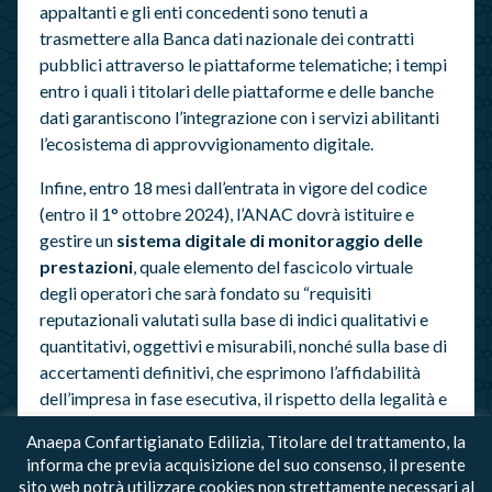
appaltanti e gli enti concedenti sono tenuti a
trasmettere alla Banca dati nazionale dei contratti
pubblici attraverso le piattaforme telematiche; i tempi
entro i quali i titolari delle piattaforme e delle banche
dati garantiscono l’integrazione con i servizi abilitanti
l’ecosistema di approvvigionamento digitale.
Infine, entro 18 mesi dall’entrata in vigore del codice
(entro il 1° ottobre 2024), l’ANAC dovrà istituire e
gestire un
sistema digitale di monitoraggio delle
prestazioni
, quale elemento del fascicolo virtuale
degli operatori che sarà fondato su “requisiti
reputazionali valutati sulla base di indici qualitativi e
quantitativi, oggettivi e misurabili, nonché sulla base di
accertamenti definitivi, che esprimono l’affidabilità
dell’impresa in fase esecutiva, il rispetto della legalità e
degli obiettivi di sostenibilità e responsabilità sociale”.
Anaepa Confartigianato Edilizia, Titolare del trattamento, la
informa che previa acquisizione del suo consenso, il presente
Testo Nuovo Codice Appalti DECRETO LEGISLATIVO
sito web potrà utilizzare cookies non strettamente necessari al