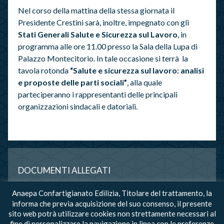
Nel corso della mattina della stessa giornata il
Presidente Crestini sarà, inoltre, impegnato con gli
Stati Generali Salute e Sicurezza sul Lavoro
, in
programma alle ore 11.00 presso la Sala della Lupa di
Palazzo Montecitorio. In tale occasione si terrà la
tavola rotonda
“Salute e sicurezza sul lavoro: analisi
e proposte delle parti sociali”
, alla quale
parteciperanno i rappresentanti delle principali
organizzazioni sindacali e datoriali.
DOCUMENTI ALLEGATI
Anaepa Confartigianato Edilizia, Titolare del trattamento, la
Programma "Il decalogo della sicurezza"
informa che previa acquisizione del suo consenso, il presente
sito web potrà utilizzare cookies non strettamente necessari al
Programma Stati generali salute e sicurezza sul lavoro
fine di personalizzare la navigazione in linea con le preferenze