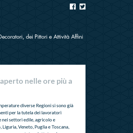
’aperto nelle ore più a
mperature diverse Regioni si sono già
nti per la tutela dei lavoratori
e nei settori edile, agricolo e
o, Liguria, Veneto, Puglia e Toscana,