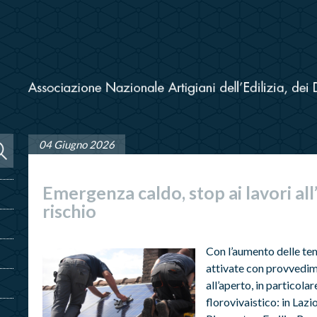
04 Giugno 2026
Emergenza caldo, stop ai lavori all
rischio
Con l’aumento delle te
attivate con provvedime
all’aperto, in particolar
florovivaistico: in Lazi