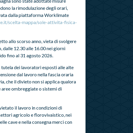
agna sono state adottate misure
dono la rimodulazione degli orari,
ilevata dalla piattaforma Worklimate
.it/scelta-mappa/sole-attivita-fisica-
etto allo scorso anno, vieta di svolgere
o, dalle 12.30 alle 16.00 nei giorni
lido fino al 31 agosto 2026.
utela dei lavoratori esposti alle alte
nsione dal lavoro nella fascia oraria
ia, che il divieto non si applica qualora
me aree ombreggiate o sistemi di
etato il lavoro in condizioni di
ettori agricolo e florovivaistico, nei
, nelle cave e nella consegna merci con