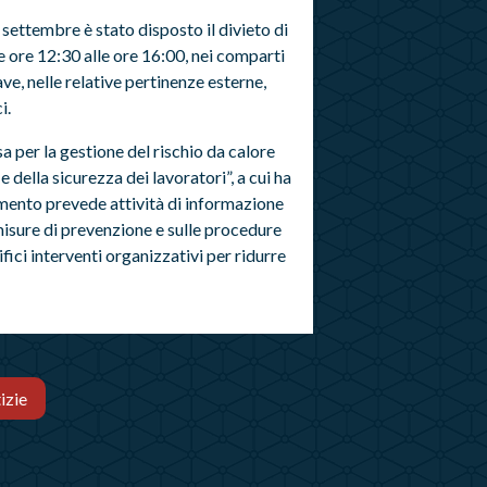
 settembre è stato disposto il divieto di
e ore 12:30 alle ore 16:00, nei comparti
cave, nelle relative pertinenze esterne,
i.
sa per la gestione del rischio da calore
e della sicurezza dei lavoratori”, a cui ha
umento prevede attività di informazione
 misure di prevenzione e sulle procedure
ici interventi organizzativi per ridurre
izie