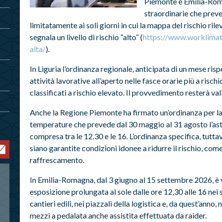
Piemonte e Emilia-Rom
straordinarie che preve
limitatamente ai soli giorni in cui la mappa del rischio r
segnala un livello di rischio “alto” (
https://www.worklimate
alta/
).
In Liguria l’ordinanza regionale, anticipata di un mese risp
attività lavorative all’aperto nelle fasce orarie più a rischi
classificati a rischio elevato. Il provvedimento resterà va
Anche la Regione Piemonte ha firmato un’ordinanza per la t
temperature che prevede dal 30 maggio al 31 agosto l’aste
compresa tra le 12.30 e le 16. L’ordinanza specifica, tuttav
siano garantite condizioni idonee a ridurre il rischio, co
raffrescamento.
In Emilia-Romagna, dal 3 giugno al 15 settembre 2026, è vi
esposizione prolungata al sole dalle ore 12,30 alle 16 nei s
cantieri edili, nei piazzali della logistica e, da quest’anno
mezzi a pedalata anche assistita effettuata da raider.