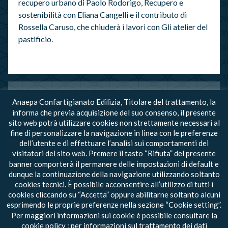
recupero urbano di Paolo Rodorigo, Recupero e
sostenibilità con Eliana Cangelli e il contributo di
Rossella Caruso, che chiuderà i lavori con Gli atelier del
pastificio.
Anaepa Confartigianato Edilizia, Titolare del trattamento, la
DOCUMENTI ALLEGATI
informa che previa acquisizione del suo consenso, il presente
sito web potrà utilizzare cookies non strettamente necessari al
Locandina evento
fine di personalizzare la navigazione in linea con le preferenze
dell’utente e di effettuare l’analisi sui comportamenti dei
visitatori del sito web. Premere il tasto “Rifiuta” del presente
banner comporterà il permanere delle impostazioni di default e
dunque la continuazione della navigazione utilizzando soltanto
cookies tecnici. È possibile acconsentire all’utilizzo di tutti i
torna all’Archivio Notizie
cookies cliccando su “Accetta” oppure abilitarne soltanto alcuni
esprimendo le proprie preferenze nella sezione “Cookie setting”.
Per maggiori informazioni sui cookie è possibile consultare la
© 2020 - Tutti i diritti riservati - ANAEPA-
cookie policy
; per informazioni sul trattamento dei dati