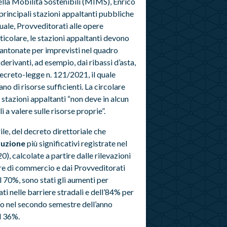
della Mobilità Sostenibili (MIMS), Enrico
 principali stazioni appaltanti pubbliche
uale, Provveditorati alle opere
rticolare, le stazioni appaltanti devono
cantonate per imprevisti nel quadro
derivanti, ad esempio, dai ribassi d’asta,
decreto-legge n. 121/2021, il quale
no di risorse sufficienti. La circolare
e stazioni appaltanti “non deve in alcun
a valere sulle risorse proprie”.
ile, del decreto direttoriale che
ruzione
più significativi registrate nel
0), calcolate a partire dalle rilevazioni
mere di commercio e dai Provveditorati
l 70%, sono stati gli aumenti per
ati nelle barriere stradali e dell’84% per
to nel secondo semestre dell’anno
l 36%.