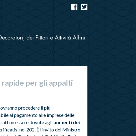
rapide per gli appalti
dovranno procedere il più
ile al pagamento alle imprese delle
atti in essere dovute agli
aumenti dei
rificatisi nel 202. È l’invito del Ministro