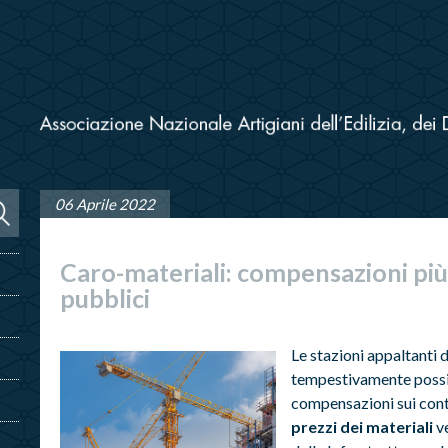
06 Aprile 2022
Caro-materiali: compensazioni più 
pubblici
Le stazioni appaltanti 
tempestivamente possib
compensazioni sui contr
prezzi dei materiali
ve