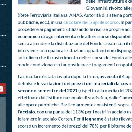
delle Infrastrutture e 
Giovannini, rivolto alle
(Rete Ferroviaria Italiana, ANAS, Autorità di sistema port
pubbliche, ecc.), in una
circolare del 5 aprile scorso
. In pa
procedere ai pagamenti utilizzando le risorse proprie ac
economico di ogni intervento o le altre risorse disponibili 
senza attendere la distribuzione del Fondo creato con il 
interviene solo qualora le stazioni appaltanti non disponga
sottolinea che il trasferimento delle risorse del Fondo all
modo condizionare o far posticipare i pagamenti erogabili 
La circolare è stata inviata dopo la firma, avvenuta il 4 apr
definisce le
variazioni dei prezzi dei materiali da cost
secondo semestre del 2021
(rispetto alla media del 202
effettuate dall’Istituto nazionale di statistica, dalle Ca
alle opere pubbliche. Particolarmente consistenti, sopra i
l’
acciaio
, con una punta del 113% per i nastri in acciaio us
le lamiere in acciaio Corten. Per il
legname
è stato rileva
scorso un incremento dei prezzi del 78%, per il bitume de