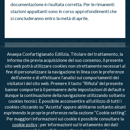
documentazione è risultata corretta. Per le rimanenti
stazioni appaltanti sono in corso approfondimenti che
si concluderanno entro la metà di aprile.
Anaepa Confartigianato Edilizia, Titolare del trattamento, la
DOCUMENTI ALLEGATI
informa che previa acquisizione del suo consenso, il presente
sito web potrà utilizzare cookies non strettamente necessari al
DECRETO-LEGGE 21 marzo 2022 , n. 21
fine di personalizzare la navigazione in linea con le preferenze
dell’utente e di effettuare l’analisi sui comportamenti dei
visitatori del sito web. Premere il tasto “Rifiuta” del presente
banner comporterà il permanere delle impostazioni di default e
dunque la continuazione della navigazione utilizzando soltanto
cookies tecnici. È possibile acconsentire all’utilizzo di tutti i
torna all’Archivio Notizie
cookies cliccando su “Accetta” oppure abilitarne soltanto alcuni
esprimendo le proprie preferenze nella sezione “Cookie setting”.
Per maggiori informazioni sui cookie è possibile consultare la
© 2020 - Tutti i diritti riservati - ANAEPA-
cookie policy
; per informazioni sul trattamento dei dati
Confartigianato Edilizia -
Privacy
-
Cookie