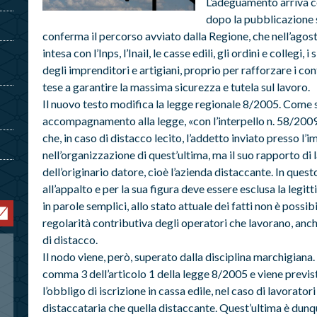
L’adeguamento arriva c
dopo la pubblicazione s
conferma il percorso avviato dalla Regione, che nell’agos
intesa con l’Inps, l’Inail, le casse edili, gli ordini e collegi,
degli imprenditori e artigiani, proprio per rafforzare i con
tese a garantire la massima sicurezza e tutela sul lavoro.
Il nuovo testo modifica la legge regionale 8/2005. Come s
accompagnamento alla legge, «con l’interpello n. 58/2009
che, in caso di distacco lecito, l’addetto inviato presso l’
nell’organizzazione di quest’ultima, ma il suo rapporto d
dell’originario datore, cioè l’azienda distaccante. In ques
all’appalto e per la sua figura deve essere esclusa la legit
in parole semplici, allo stato attuale dei fatti non è possi
regolarità contributiva degli operatori che lavorano, anc
di distacco.
Il nodo viene, però, superato dalla disciplina marchigiana
comma 3 dell’articolo 1 della legge 8/2005 e viene previsto
l’obbligo di iscrizione in cassa edile, nel caso di lavoratori
distaccataria che quella distaccante. Quest’ultima è dun