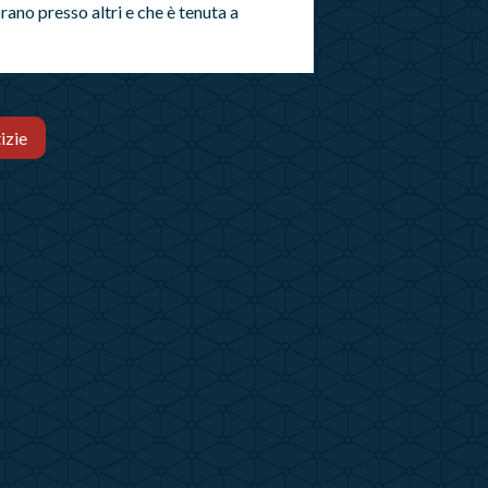
ano presso altri e che è tenuta a
izie