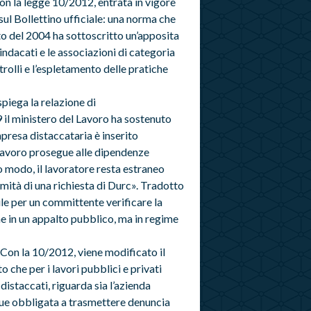
on la legge 10/2012, entrata in vigore
ul Bollettino ufficiale: una norma che
to del 2004 ha sottoscritto un’apposita
 i sindacati e le associazioni di categoria
trolli e l’espletamento delle pratiche
piega la relazione di
 il ministero del Lavoro ha sostenuto
impresa distaccataria è inserito
i lavoro prosegue alle dipendenze
to modo, il lavoratore resta estraneo
timità di una richiesta di Durc». Tradotto
bile per un committente verificare la
he in un appalto pubblico, ma in regime
. Con la 10/2012, viene modificato il
 che per i lavori pubblici e privati
 distaccati, riguarda sia l’azienda
que obbligata a trasmettere denuncia