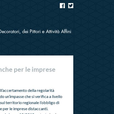
nche per le imprese
l’accertamento della regolarità
do un’impasse che si verifica a livello
sul territorio regionale l’obbligo di
e per le imprese distaccanti.