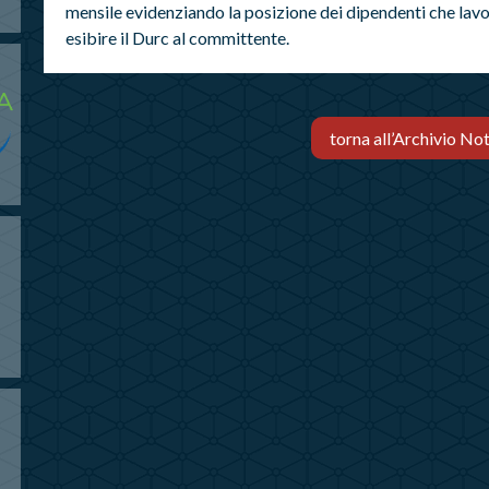
mensile evidenziando la posizione dei dipendenti che lavor
esibire il Durc al committente.
torna all’Archivio Not