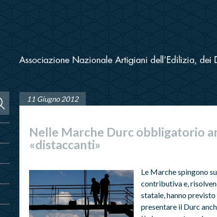
11 Giugno 2012
Nelle Marche Durc obbligatorio a
«distaccanti»
Le Marche spingono sul
contributiva e, risolven
statale, hanno previsto 
presentare il Durc anch