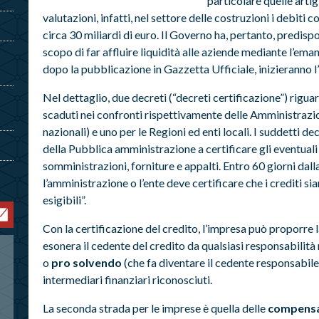
particolare quelle artig
valutazioni, infatti, nel settore delle costruzioni i debi
circa 30 miliardi di euro. Il Governo ha, pertanto, predispo
scopo di far affluire liquidità alle aziende mediante l’ema
dopo la pubblicazione in Gazzetta Ufficiale, inizieranno l
Nel dettaglio, due decreti (“decreti certificazione”) rigua
scaduti nei confronti rispettivamente delle Amministrazioni
nazionali) e uno per le Regioni ed enti locali. I suddetti dec
della Pubblica amministrazione a certificare gli eventuali 
somministrazioni, forniture e appalti. Entro 60 giorni dalla
l’amministrazione o l’ente deve certificare che i crediti sian
esigibili”.
Con la certificazione del credito, l’impresa può proporre 
esonera il cedente del credito da qualsiasi responsabilità
o
pro solvendo
(che fa diventare il cedente responsabil
intermediari finanziari riconosciuti.
La seconda strada per le imprese è quella delle
compensa