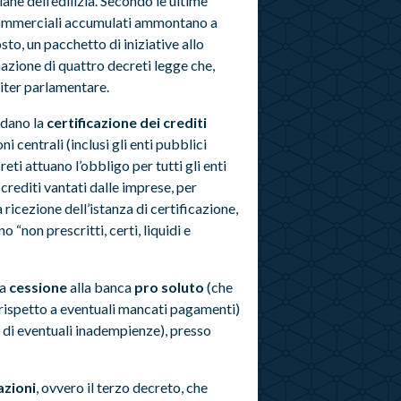
iane dell’edilizia. Secondo le ultime
ti commerciali accumulati ammontano a
sto, un pacchetto di iniziative allo
nazione di quattro decreti legge che,
’iter parlamentare.
rdano la
certificazione dei crediti
 centrali (inclusi gli enti pubblici
reti attuano l’obbligo per tutti gli enti
crediti vantati dalle imprese, per
 ricezione dell’istanza di certificazione,
o “non prescritti, certi, liquidi e
la
cessione
alla banca
pro soluto
(che
 rispetto a eventuali mancati pagamenti)
e di eventuali inadempienze), presso
zioni
, ovvero il terzo decreto, che