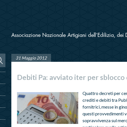
31 Maggio 2012
Debiti Pa: avviato iter per sblocc
Quattro decreti per cer
crediti e debiti tra P
fornitrici, messe in gin
questi provvedimenti v
sopravvivenza sul merca