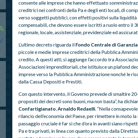
consente alle imprese che hanno effettuato somministrazio
creditrici nei confronti della Pa e degli enti locali, di comp
verso soggetti pubblici, con effetti positivi sulla liquidità
compensabili, che devono essere iscritti a ruolo entro il 30
regionale, locale, assistenziale, previdenziale ed assicurat
L’ultimo decreto riguarda il
Fondo Centrale di Garanzia
piccole e medie imprese creditrici della Pubblica Ammini
credito. A questi atti, si aggiunge l’accordo tra Associazi
Associazioni imprenditoriali, che istituisce un plafond ded
imprese verso la Pubblica Amministrazione nonché le ris
dalla Cassa Depositi e Prestiti.
Con questo intervento, il Governo prevede di smaltire 20-30
propositi dei decreti sono buoni, ma non basta”, ha dichiar
Confartigianato
,
Arnaldo Redaelli
. “Nella consapevole
rilancio dell’economia del Paese, per rimettere in moto la l
passaggio cruciale è far sì che d’ora in avanti siano rispe
Pa e tra privati, in linea con quanto previsto dalla Diretti