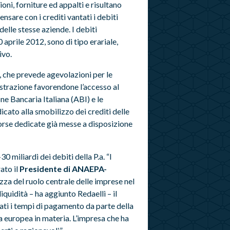
ni, forniture ed appalti e risultano
ensare con i crediti vantati i debiti
 delle stesse aziende. I debiti
 aprile 2012, sono di tipo erariale,
ivo.
, che prevede agevolazioni per le
strazione favorendone l’accesso al
one Bancaria Italiana (ABI) e le
icato alla smobilizzo dei crediti delle
orse dedicate già messe a disposizione
 miliardi dei debiti della P.a. “I
ato il
Presidente di ANAEPA-
zza del ruolo centrale delle imprese nel
iquidità – ha aggiunto Redaelli – il
ttati i tempi di pagamento da parte della
va europea in materia. L’impresa che ha